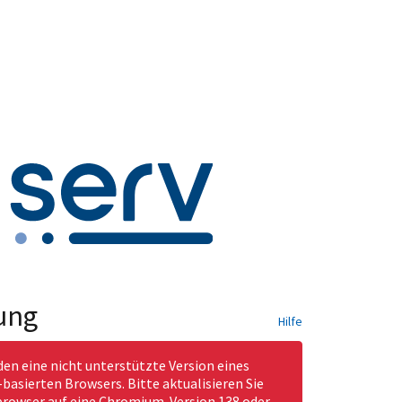
ung
Hilfe
den eine nicht unterstützte Version eines
asierten Browsers. Bitte aktualisieren Sie
rowser auf eine Chromium-Version 138 oder